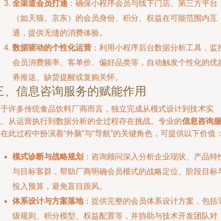
全渠道会员打通
：确保小程序会员与线下门店、第三方平台
（如天猫、京东）的会员身份、积分、权益在可能范围内互
通，提供无缝的消费体验。
数据驱动的个性化运营
：利用小程序后台数据分析工具，监
会员消费频率、客单价、偏好品类等，自动触发个性化的优
券推送、缺货提醒或复购关怀。
三、信息咨询服务的赋能作用
对于许多传统食品饮料厂商而言，独立完成从模式设计到技术实
现、从运营执行到数据分析的全过程存在挑战。专业的
信息咨询
务
在此过程中扮演着“外脑”与“导航”的关键角色，可提供以下价值
模式诊断与战略规划
：咨询顾问深入分析企业现状、产品特
与目标客群，帮助厂商明确会员模式的战略定位、阶段目标
投入预算，避免盲目跟风。
体系设计与方案落地
：提供完整的会员体系设计方案，包括
级规则、积分模型、权益配置等，并协助与技术开发团队对