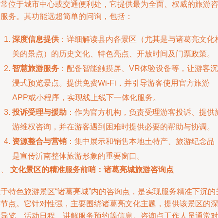
通常位于城市中心或交通便利处，它提供最为全面、权威的旅游
询服务。其功能远超简单的问询，包括：
深度信息提供
：详细解读县内各景区（尤其是与诸葛亮文化
关的景点）的历史文化、特色亮点、开放时间及门票政策。
智慧旅游服务
：配备智能触摸屏、VR体验设备等，让游客沉
浸式预览景点。提供免费Wi-Fi，并引导游客使用官方旅游
APP或小程序，实现线上线下一体化服务。
投诉受理与援助
：作为官方机构，负责受理游客投诉、提供
游维权咨询，并在游客遇到困难时提供必要的帮助与协调。
资源整合与营销
：集中展示和销售本地土特产、旅游纪念品
是宣传沂南整体旅游形象的重要窗口。
三、
文化景区的精准服务前哨：诸葛亮城旅游咨询点
位于特色旅游景区“诸葛亮城”内的咨询点，是实现服务精准下沉的
键节点。它针对性强，主要围绕诸葛亮文化主题，提供该景区的
度导览、活动日程、讲解服务预约等信息。咨询点工作人员通常