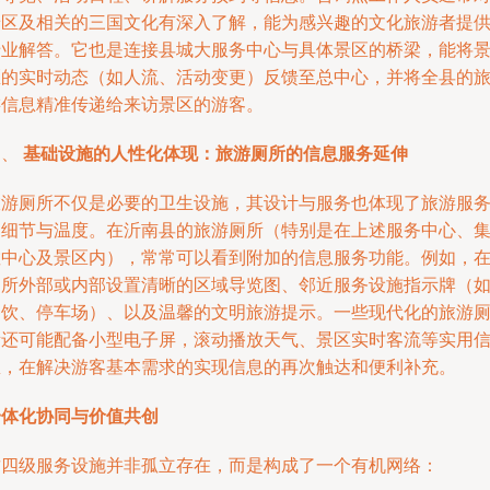
景区及相关的三国文化有深入了解，能为感兴趣的文化旅游者提
专业解答。它也是连接县城大服务中心与具体景区的桥梁，能将
区的实时动态（如人流、活动变更）反馈至总中心，并将全县的
游信息精准传递给来访景区的游客。
四、
基础设施的人性化体现：旅游厕所的信息服务延伸
旅游厕所不仅是必要的卫生设施，其设计与服务也体现了旅游服
的细节与温度。在沂南县的旅游厕所（特别是在上述服务中心、
散中心及景区内），常常可以看到附加的信息服务功能。例如，
厕所外部或内部设置清晰的区域导览图、邻近服务设施指示牌（
餐饮、停车场）、以及温馨的文明旅游提示。一些现代化的旅游
所还可能配备小型电子屏，滚动播放天气、景区实时客流等实用
息，在解决游客基本需求的实现信息的再次触达和便利补充。
一体化协同与价值共创
这四级服务设施并非孤立存在，而是构成了一个有机网络：