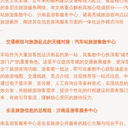
为历史文化名城，近年来积极构建以交通枢纽为起点、覆盖核心
区的多层次旅游服务网络。本文将重点解析其核心组成部分——
车站旅游集散中心、沂南县游客服务中心、诸葛亮城旅游咨询点
及旅游厕所，阐述其在信息咨询服务方面的一体化运作模式与价
值。
一、
交通枢纽与旅游起点的无缝对接：汽车站旅游集散中心
汽车站作为大量游客抵达沂南县的第一站，其集散中心扮演着“城
旅游门户”的重要角色。这里不仅提供常规的交通换乘服务，更深
融合了旅游咨询功能。游客甫一抵达，即可在集散中心获取涵盖
县的旅游地图、交通线路、景点介绍、住宿推荐等一站式信息。
心通过电子显示屏、宣传册、人工咨询台等多种形式，实现信息
高效分发，并能根据游客需求，提供个性化的行程建议和票务预
服务，有效引导客流，缓解核心景区的接待压力。
二、
全县旅游信息的总枢纽：沂南县游客服务中心
沂南县游客服务中心是全县旅游公共服务的核心大脑与综合平台